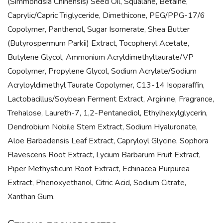
(Simmondsia Chinensis) Seed Oil, Squalane, Betaine,
Caprylic/Capric Triglyceride, Dimethicone, PEG/PPG-17/6
Copolymer, Panthenol, Sugar Isomerate, Shea Butter
(Butyrospermum Parkii) Extract, Tocopheryl Acetate,
Butylene Glycol, Ammonium Acryldimethyltaurate/VP
Copolymer, Propylene Glycol, Sodium Acrylate/Sodium
Acryloyldimethyl Taurate Copolymer, C13-14 Isoparaffin,
Lactobacillus/Soybean Ferment Extract, Arginine, Fragrance,
Trehalose, Laureth-7, 1,2-Pentanediol, Ethylhexylglycerin,
Dendrobium Nobile Stem Extract, Sodium Hyaluronate,
Aloe Barbadensis Leaf Extract, Capryloyl Glycine, Sophora
Flavescens Root Extract, Lycium Barbarum Fruit Extract,
Piper Methysticum Root Extract, Echinacea Purpurea
Extract, Phenoxyethanol, Citric Acid, Sodium Citrate,
Xanthan Gum.