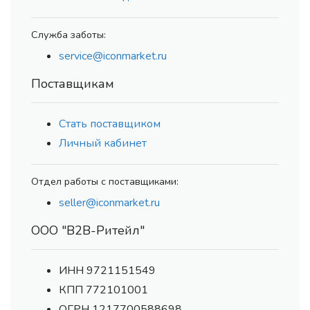
Служба заботы:
service@iconmarket.ru
Поставщикам
Стать поставщиком
Личный кабинет
Отдел работы с поставщиками:
seller@iconmarket.ru
ООО "В2В-Ритейл"
ИНН 9721151549
КПП 772101001
ОГРН 1217700588698