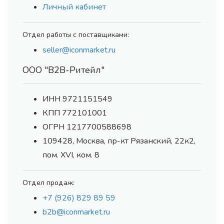
Личный кабинет
Отдел работы с поставщиками:
seller@iconmarket.ru
ООО "В2В-Ритейл"
ИНН 9721151549
КПП 772101001
ОГРН 1217700588698
109428, Москва, пр-кт Рязанский, 22к2,
пом. XVI, ком. 8
Отдел продаж:
+7 (926) 829 89 59
b2b@iconmarket.ru