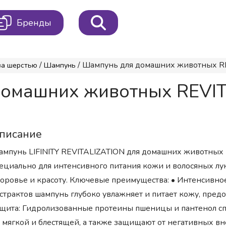
Бренды
/
/ Шампунь для домашних животных REV
за шерстью
Шампунь
домашних животных REVITA
писание
мпунь LIFINITY REVITALIZATION для домашних животных P
ециально для интенсивного питания кожи и волосяных л
оровье и красоту. Ключевые преимущества: • Интенсивно
страктов шампунь глубоко увлажняет и питает кожу, пред
щита: Гидролизованные протеины пшеницы и пантенол сп
 мягкой и блестящей, а также защищают от негативных в