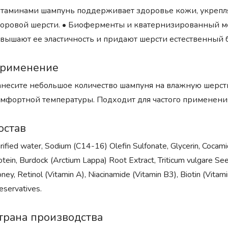
таминами шампунь поддерживает здоровье кожи, укрепляе
оровой шерсти. • Биоферменты и кватернизированный мё
вышают ее эластичность и придают шерсти естественный б
рименение
несите небольшое количество шампуня на влажную шерст
мфортной температуры. Подходит для частого применени
остав
rified water, Sodium (C14-16) Olefin Sulfonate, Glycerin, Cocam
otein, Burdock (Arctium Lappa) Root Extract, Triticum vulgare Se
ney, Retinol (Vitamin A), Niacinamide (Vitamin B3), Biotin (Vitam
eservatives.
трана производства