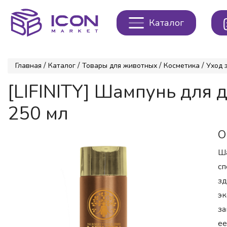
Каталог
/
/
/
/
Главная
Каталог
Товары для животных
Косметика
Уход 
[LIFINITY] Шампунь для 
250 мл
О
Ша
сп
зд
эк
за
ее