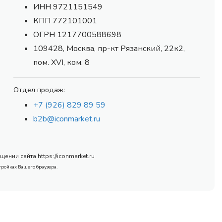
ИНН 9721151549
КПП 772101001
ОГРН 1217700588698
109428, Москва, пр-кт Рязанский, 22к2,
пом. XVI, ком. 8
Отдел продаж:
+7 (926) 829 89 59
b2b@iconmarket.ru
нии сайта https://iconmarket.ru
тройках Вашего браузера.