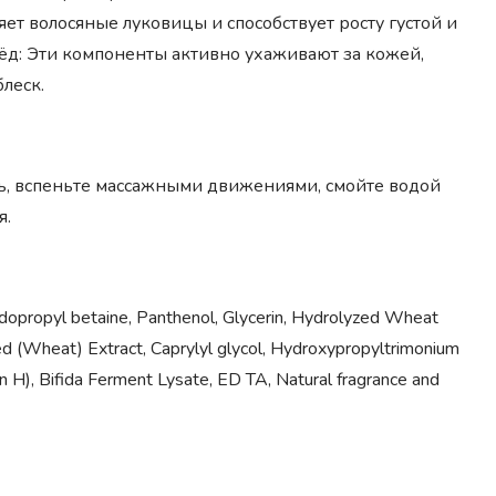
т волосяные луковицы и способствует росту густой и
д: Эти компоненты активно ухаживают за кожей,
леск.
ь, вспеньте массажными движениями, смойте водой
я.
idopropyl betaine, Panthenol, Glycerin, Hydrolyzed Wheat
ed (Wheat) Extract, Caprylyl glycol, Hydroxypropyltrimonium
in H), Bifida Ferment Lysate, ED TA, Natural fragrance and