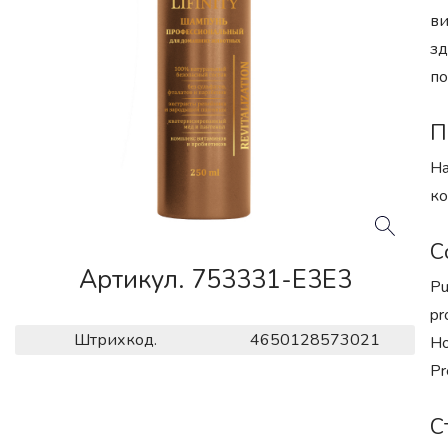
ви
зд
по
П
На
ко
С
Артикул. 753331-E3E3
Pu
pr
Штрихкод.
4650128573021
Ho
Pr
С