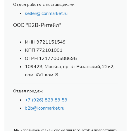
Отдел работы с поставщиками:
seller@iconmarket.ru
ООО "В2В-Ритейл"
ИНН 9721151549
КПП 772101001
ОГРН 1217700588698
109428, Москва, пр-кт Рязанский, 22к2,
пом. XVI, ком. 8
Отдел продаж:
+7 (926) 829 89 59
b2b@iconmarket.ru
Мы используем файлы cookie для того, чтобы предоставить