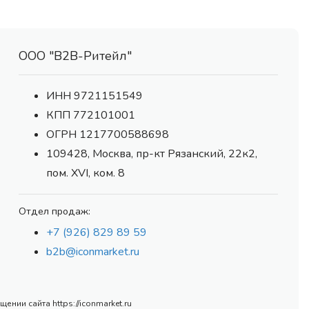
ООО "В2В-Ритейл"
ИНН 9721151549
КПП 772101001
ОГРН 1217700588698
109428, Москва, пр-кт Рязанский, 22к2,
пом. XVI, ком. 8
Отдел продаж:
+7 (926) 829 89 59
b2b@iconmarket.ru
нии сайта https://iconmarket.ru