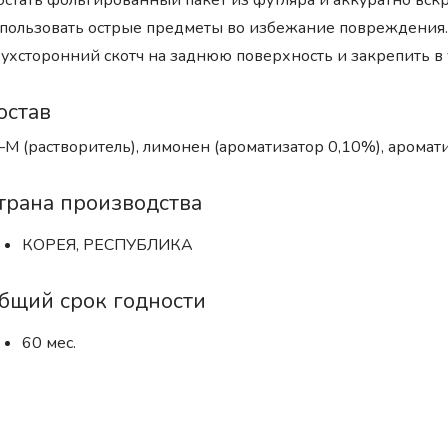
стать фольгированный пакет из футляра и аккуратно вскры
пользовать острые предметы во избежание повреждения. 
ухсторонний скотч на заднюю поверхность и закрепить в 
остав
–M (растворитель), лимонен (ароматизатор 0,10%), аромати
трана производства
КОРЕЯ, РЕСПУБЛИКА
бщий срок годности
60 мес.