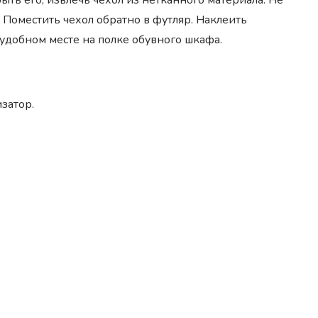
ть его, извлечь чехол из нетканного материала. Не
Поместить чехол обратно в футляр. Наклеить
удобном месте на полке обувного шкафа.
затор.