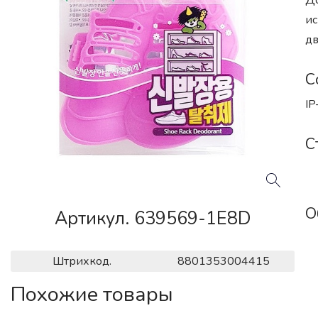
До
ис
дв
С
IP
С
О
Артикул. 639569-1E8D
Штрихкод.
8801353004415
Похожие товары