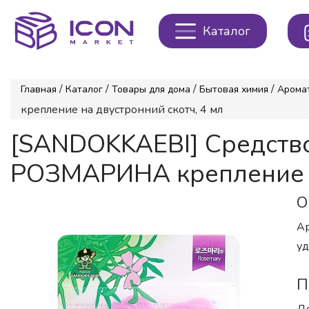
Каталог
/
/
/
/
Главная
Каталог
Товары для дома
Бытовая химия
Арома
крепление на двустронний скотч, 4 мл
[SANDOKKAEBI] Средств
РОЗМАРИНА крепление на
О
Ар
уд
П