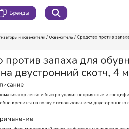
Бренды
/
/ Средство против зап
тизаторы и освежители
Освежитель
о против запаха для обу
 двустронний скотч, 4 
писание
оматизатор легко и быстро удалит неприятные и специфич
обно крепится на полку с использованием двустороннего 
рименение