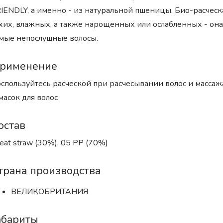
IENDLY, а именно - из натуральной пшеницы. Био-расческа
хих, влажных, а также нарощенных или ослабленных - она
мые непослушные волосы.
рименение
спользуйтесь расческой при расчесывании волос и массаж
масок для волос
остав
at straw (30%), 05 PP (70%)
трана производства
ВЕЛИКОБРИТАНИЯ
абариты