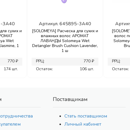
3-3A40
Артикул.
645895-3A40
Артик
для сухих и
[SOLOMEYA] Расческа для сухих и
[SOLOMEY
АРОМАТ
влажных волос АРОМАТ
волос 
ya Wet
ЛАВАНДЫ Solomeya Wet
Solomeya
Jasmine, 1
Detangler Brush Cushion Lavender,
Bru
1 ш
770 ₽
РРЦ:
770 ₽
РРЦ:
174 шт.
Остаток:
106 шт.
Остаток:
м
Поставщикам
сотрудничества
Стать поставщиком
купателем
Личный кабинет