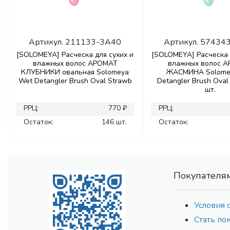
Артикул.
211133-3A40
Артикул.
57434
[SOLOMEYA] Расческа для сухих и
[SOLOMEYA] Расческа 
влажных волос АРОМАТ
влажных волос 
КЛУБНИКИ овальная Solomeya
ЖАСМИНА Solome
Wet Detangler Brush Oval Strawb
Detangler Brush Oval 
шт.
РРЦ:
770 ₽
РРЦ:
Остаток:
146 шт.
Остаток:
Покупателя
Условия 
Стать по