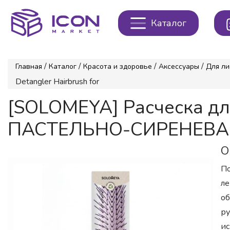
Каталог
/
/
/
/
Главная
Каталог
Красота и здоровье
Аксессуары
Для ли
Detangler Hairbrush for
[SOLOMEYA] Расческа дл
ПАСТЕЛЬНО-СИРЕНЕВАЯ S
О
По
ле
об
ру
ис