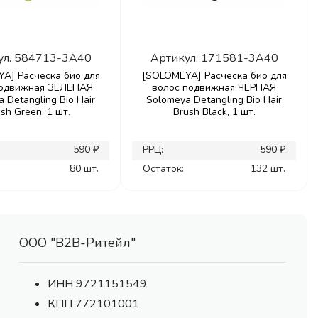
ул.
584713-3A40
Артикул.
171581-3A40
A] Расческа био для
[SOLOMEYA] Расческа био для
подвижная ЗЕЛЕНАЯ
волос подвижная ЧЕРНАЯ
 Detangling Bio Hair
Solomeya Detangling Bio Hair
sh Green, 1 шт.
Brush Black, 1 шт.
590 ₽
РРЦ:
590 ₽
80 шт.
Остаток:
132 шт.
ООО "В2В-Ритейл"
ИНН 9721151549
КПП 772101001