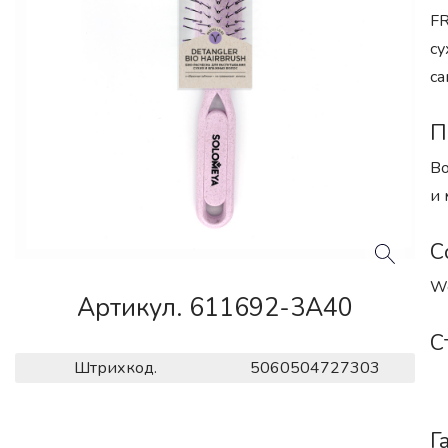
FR
су
са
П
Во
и 
С
We
Артикул. 611692-3A40
С
Штрихкод.
5060504727303
Г