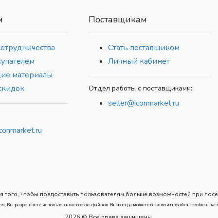
м
Поставщикам
сотрудничества
Стать поставщиком
купателем
Личный кабинет
ие материалы
скидок
Отдел работы с поставщиками:
seller@iconmarket.ru
conmarket.ru
 того, чтобы предоставить пользователям больше возможностей при посеще
ом, Вы разрешаете использование cookie-файлов. Вы всегда можете отключить файлы cookie в нас
2026 © Все права защищены.