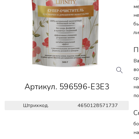
ме
не
бы
ли
П
Ва
во
ср
Артикул. 596596-E3E3
на
по
Штрихкод.
4650128571737
С
бо
на