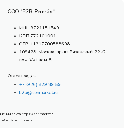
ООО "В2В-Ритейл"
ИНН 9721151549
КПП 772101001
ОГРН 1217700588698
109428, Москва, пр-кт Рязанский, 22к2,
пом. XVI, ком. 8
Отдел продаж:
+7 (926) 829 89 59
b2b@iconmarket.ru
нии сайта https://iconmarket.ru
тройках Вашего браузера.