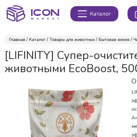
Каталог
/
/
/
/
Главная
Каталог
Товары для животных
Бытовая химия
Ч
[LIFINITY] Супер-очист
животными EcoBoost, 50
О
LI
эф
ис
Ан
ме
эф