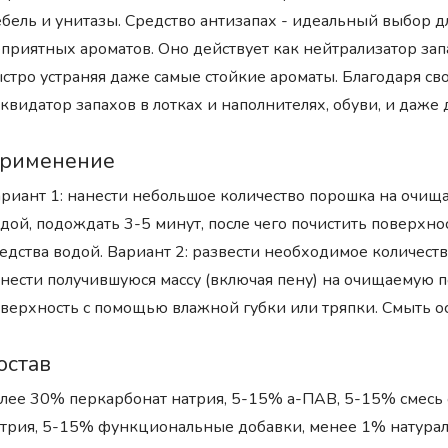
бель и унитазы. Средство антизапах - идеальный выбор д
приятных ароматов. Оно действует как нейтрализатор запа
стро устраняя даже самые стойкие ароматы. Благодаря св
квидатор запахов в лотках и наполнителях, обуви, и даже
рименение
риант 1: нанести небольшое количество порошка на очищ
дой, подождать 3-5 минут, после чего почистить поверхно
едства водой. Вариант 2: развести необходимое количест
нести получившуюся массу (включая пену) на очищаемую по
верхность с помощью влажной губки или тряпки. Смыть ос
остав
лее 30% перкарбонат натрия, 5-15% а-ПАВ, 5-15% смесь
трия, 5-15% функциональные добавки, менее 1% натура