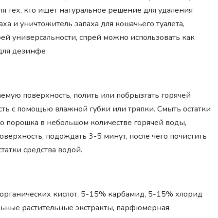
ля тех, кто ищет натуральное решение для удаления
ха и уничтожитель запаха для кошачьего туалета,
оей универсальности, спрей можно использовать как
 для дезинфе
аемую поверхность, полить или побрызгать горячей
сть с помощью влажной губки или тряпки. Смыть остатки
во порошка в небольшом количестве горячей воды,
верхность, подождать 3-5 минут, после чего почистить
татки средства водой.
 органических кислот, 5-15% карбамид, 5-15% хлорид
льные растительные экстракты, парфюмерная