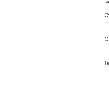
ко
С
О
Г