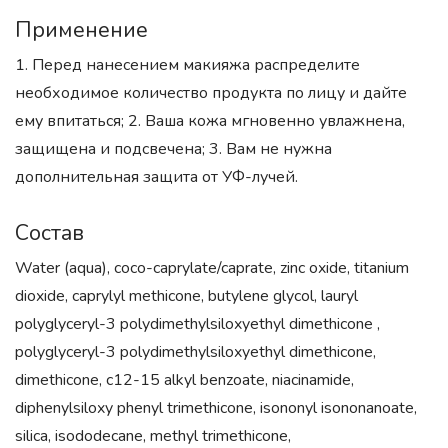
Применение
1. Перед нанесением макияжа распределите
необходимое количество продукта по лицу и дайте
ему впитаться; 2. Ваша кожа мгновенно увлажнена,
защищена и подсвечена; 3. Вам не нужна
дополнительная защита от УФ-лучей.
Состав
Water (aqua), coco-caprylate/caprate, zinc oxide, titanium
dioxide, caprylyl methicone, butylene glycol, lauryl
polyglyceryl-3 polydimethylsiloxyethyl dimethicone ,
polyglyceryl-3 polydimethylsiloxyethyl dimethicone,
dimethicone, c12-15 alkyl benzoate, niacinamide,
diphenylsiloxy phenyl trimethicone, isononyl isononanoate,
silica, isododecane, methyl trimethicone,