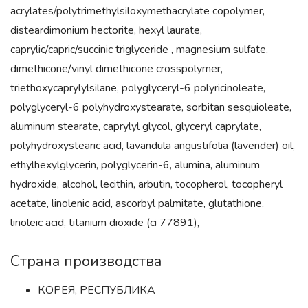
acrylates/polytrimethylsiloxymethacrylate copolymer,
disteardimonium hectorite, hexyl laurate,
caprylic/capric/succinic triglyceride , magnesium sulfate,
dimethicone/vinyl dimethicone crosspolymer,
triethoxycaprylylsilane, polyglyceryl-6 polyricinoleate,
polyglyceryl-6 polyhydroxystearate, sorbitan sesquioleate,
aluminum stearate, caprylyl glycol, glyceryl caprylate,
polyhydroxystearic acid, lavandula angustifolia (lavender) oil,
ethylhexylglycerin, polyglycerin-6, alumina, aluminum
hydroxide, alcohol, lecithin, arbutin, tocopherol, tocopheryl
acetate, linolenic acid, ascorbyl palmitate, glutathione,
linoleic acid, titanium dioxide (ci 77891),
Страна производства
КОРЕЯ, РЕСПУБЛИКА