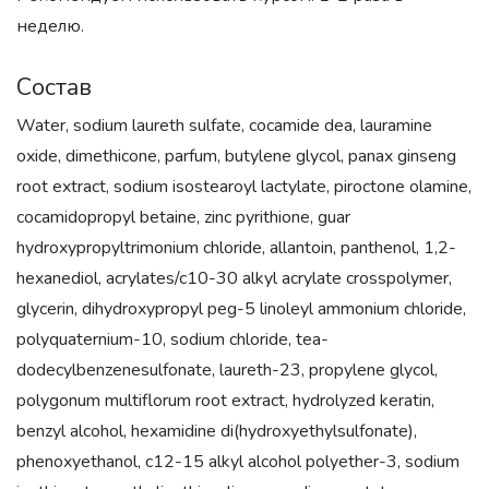
неделю.
Состав
Water, sodium laureth sulfate, cocamide dea, lauramine
oxide, dimethicone, parfum, butylene glycol, panax ginseng
root extract, sodium isostearoyl lactylate, piroctone olamine,
cocamidopropyl betaine, zinc pyrithione, guar
hydroxypropyltrimonium chloride, allantoin, panthenol, 1,2-
hexanediol, acrylates/c10-30 alkyl acrylate crosspolymer,
glycerin, dihydroxypropyl peg-5 linoleyl ammonium chloride,
polyquaternium-10, sodium chloride, tea-
dodecylbenzenesulfonate, laureth-23, propylene glycol,
polygonum multiflorum root extract, hydrolyzed keratin,
benzyl alcohol, hexamidine di(hydroxyethylsulfonate),
phenoxyethanol, c12-15 alkyl alcohol polyether-3, sodium