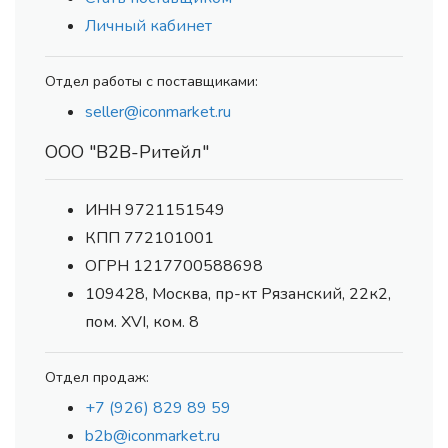
Личный кабинет
Отдел работы с поставщиками:
seller@iconmarket.ru
ООО "В2В-Ритейл"
ИНН 9721151549
КПП 772101001
ОГРН 1217700588698
109428, Москва, пр-кт Рязанский, 22к2,
пом. XVI, ком. 8
Отдел продаж:
+7 (926) 829 89 59
b2b@iconmarket.ru