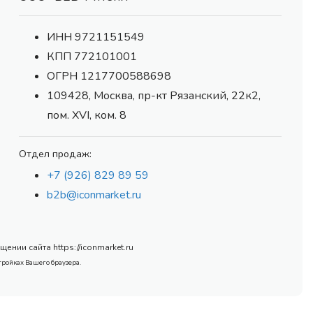
ИНН 9721151549
КПП 772101001
ОГРН 1217700588698
109428, Москва, пр-кт Рязанский, 22к2,
пом. XVI, ком. 8
Отдел продаж:
+7 (926) 829 89 59
b2b@iconmarket.ru
нии сайта https://iconmarket.ru
тройках Вашего браузера.