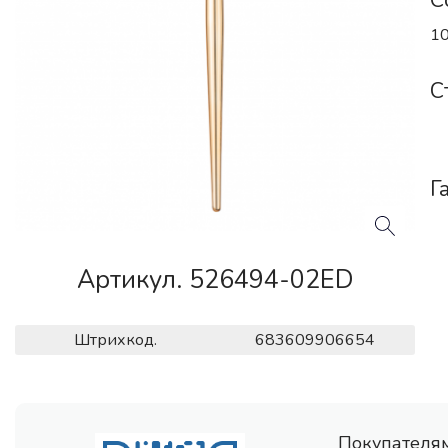
С
10
С
Г
Артикул. 526494-02ED
Штрихкод.
683609906654
Покупателя