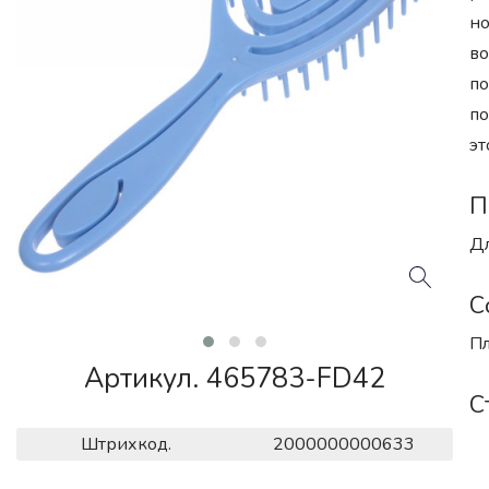
но
во
по
по
эт
П
Дл
С
Пл
Артикул. 465783-FD42
С
Штрихкод.
2000000000633