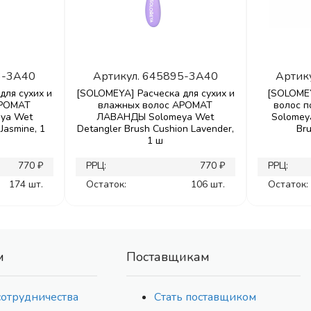
3-3A40
Артикул.
645895-3A40
Артик
для сухих и
[SOLOMEYA] Расческа для сухих и
[SOLOMEY
АРОМАТ
влажных волос АРОМАТ
волос 
ya Wet
ЛАВАНДЫ Solomeya Wet
Solomeya
Jasmine, 1
Detangler Brush Cushion Lavender,
Bru
1 ш
770 ₽
РРЦ:
770 ₽
РРЦ:
174 шт.
Остаток:
106 шт.
Остаток:
м
Поставщикам
сотрудничества
Стать поставщиком