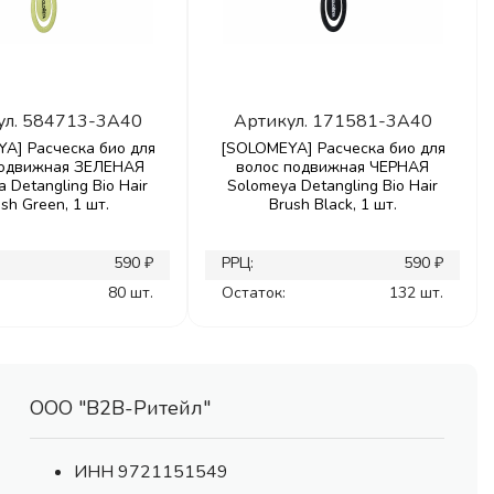
ул.
584713-3A40
Артикул.
171581-3A40
A] Расческа био для
[SOLOMEYA] Расческа био для
подвижная ЗЕЛЕНАЯ
волос подвижная ЧЕРНАЯ
 Detangling Bio Hair
Solomeya Detangling Bio Hair
sh Green, 1 шт.
Brush Black, 1 шт.
590 ₽
РРЦ:
590 ₽
80 шт.
Остаток:
132 шт.
ООО "В2В-Ритейл"
ИНН 9721151549