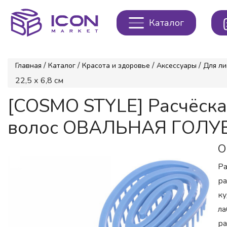
Каталог
/
/
/
/
Главная
Каталог
Красота и здоровье
Аксессуары
Для ли
22,5 х 6,8 см
[COSMO STYLE] Расчёска
волос ОВАЛЬНАЯ ГОЛУБАЯ
О
Ра
ра
ку
ла
ра