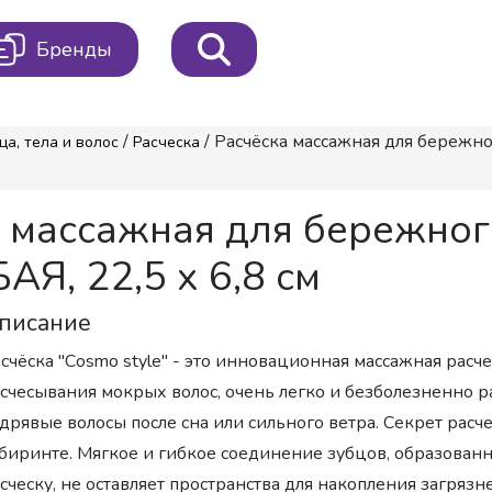
Бренды
/
/ Расчёска массажная для береж
ца, тела и волос
Расческа
 массажная для бережно
, 22,5 х 6,8 см
писание
счёска "Сosmo style" - это инновационная массажная расче
счесывания мокрых волос, очень легко и безболезненно р
дрявые волосы после сна или сильного ветра. Секрет расч
биринте. Мягкое и гибкое соединение зубцов, образованн
сческу, не оставляет пространства для накопления загряз