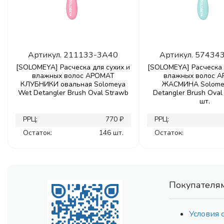
Артикул.
211133-3A40
Артикул.
57434
[SOLOMEYA] Расческа для сухих и
[SOLOMEYA] Расческа 
влажных волос АРОМАТ
влажных волос 
КЛУБНИКИ овальная Solomeya
ЖАСМИНА Solome
Wet Detangler Brush Oval Strawb
Detangler Brush Oval 
шт.
РРЦ:
770 ₽
РРЦ:
Остаток:
146 шт.
Остаток:
Покупателя
Условия 