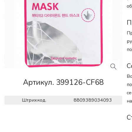
об
П
Пр
ру
по
С
Во
Артикул. 399126-CF68
по
се
Штрихкод.
8809389034093
на
С