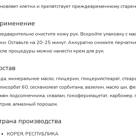
новляет клетки и препятствует преждевременному старе
рименение
едварительно очистите кожу рук. Вскройте упаковку с мас
ки. Оставьте на 20-25 минут. Аккуратно снимите перчатки
сле процедуры можно нанести крем для рук.
остав
да, минеральное масло, глицерин, глицерилстеарат, стеар
лисорбат 60, сесквиолеат сорбитана, вазелин, масло ши, ф
мян подсолнечника, сквалан, токоферилацетат, карбомер,
трия, алмазный порошок.
трана производства
КОРЕЯ, РЕСПУБЛИКА