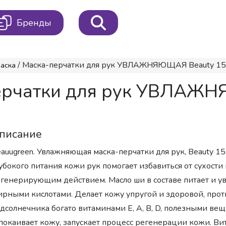
Бренды
/ Маска-перчатки для рук УВЛАЖНЯЮЩАЯ Beauty 153 
аска
ерчатки для рук УВЛАЖН
писание
auugreen. Увлажняющая маска-перчатки для рук, Beauty 1
убокого питания кожи рук помогает избавиться от сухост
генерирующим действием. Масло ши в составе питает и у
рными кислотами. Делает кожу упругой и здоровой, прот
дсолнечника богато витаминами Е, А, B, D, полезными ве
покаивает кожу, запускает процесс регенерации кожи. Ви