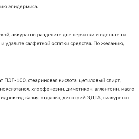
нию эпидермиса.
кой, аккуратно разделите две перчатки и оденьте на
 и удалите салфеткой остатки средства. По желанию,
ат ПЭГ-100, стеариновая кислота, цетиловый спирт,
еноксиэтанол, хлорфенезин, диметикон, аллантоин, масло
 гидроксид калия, отдушка, динатрий ЭДТА, гиалуронат