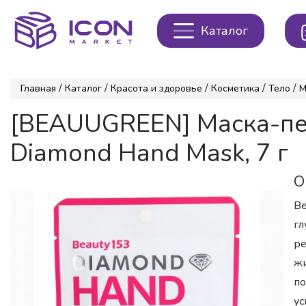
Каталог
/
/
/
/
/
Главная
Каталог
Красота и здоровье
Косметика
Тело
М
[BEAUUGREEN] Маска-п
Diamond Hand Mask, 7 г
О
Be
гл
ре
жи
по
ус