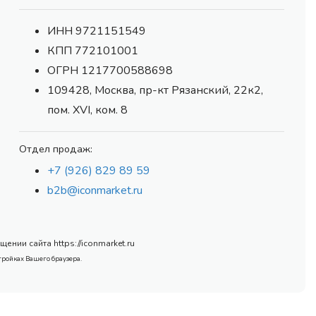
ИНН 9721151549
КПП 772101001
ОГРН 1217700588698
109428, Москва, пр-кт Рязанский, 22к2,
пом. XVI, ком. 8
Отдел продаж:
+7 (926) 829 89 59
b2b@iconmarket.ru
нии сайта https://iconmarket.ru
тройках Вашего браузера.