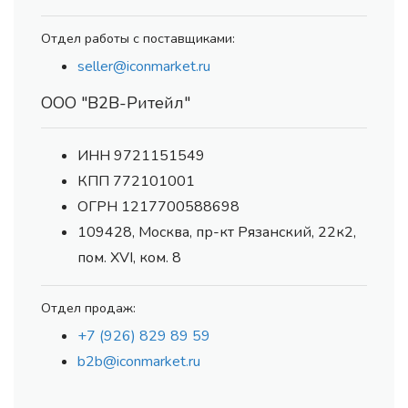
Отдел работы с поставщиками:
seller@iconmarket.ru
ООО "В2В-Ритейл"
ИНН 9721151549
КПП 772101001
ОГРН 1217700588698
109428, Москва, пр-кт Рязанский, 22к2,
пом. XVI, ком. 8
Отдел продаж:
+7 (926) 829 89 59
b2b@iconmarket.ru