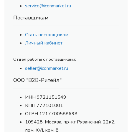
service@iconmarket.ru
Поставщикам
Стать поставщиком
Личный кабинет
Отдел работы с поставщиками:
seller@iconmarket.ru
ООО "В2В-Ритейл"
ИНН 9721151549
КПП 772101001
ОГРН 1217700588698
109428, Москва, пр-кт Рязанский, 22к2,
пом. XVI, ком. 8