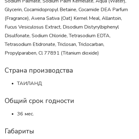
Sodium Palmate, Sodium Palm Kernelate, Aqua (Water),
Glycerin, Cocamidopropyl Betaine, Cocamide DEA Parfum
(Fragrance), Avena Sativa (Oat) Kernel Meal, Allantoin,
Fucus Vesiculosus Extract, Disodium Distyrylbiphenyl
Disulfonate, Sodium Chloride, Tetrasodium EDTA,
Tetrasodium Etidronate, Triclosan, Triclocarban,
Propylparaben, Cl 77891 (Titanium dioxide)
Страна производства
ТАИЛАНД
Общий срок годности
36 мес.
Габариты