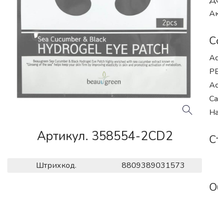
До
Ак
С
Aq
PE
Ac
Ca
Ha
Артикул. 358554-2CD2
С
Штрихкод.
8809389031573
О