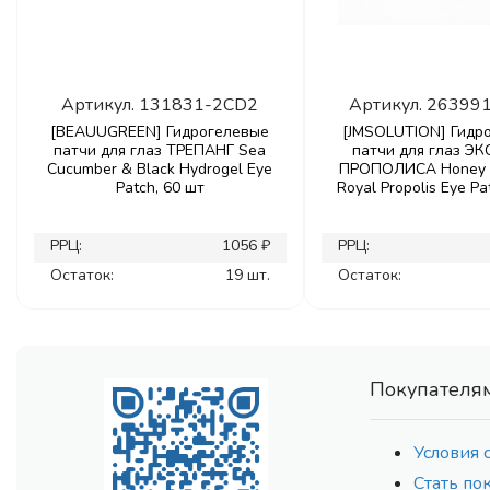
Артикул.
131831-2CD2
Артикул.
26399
[BEAUUGREEN] Гидрогелевые
[JMSOLUTION] Гидр
патчи для глаз ТРЕПАНГ Sea
патчи для глаз Э
Cucumber & Black Hydrogel Eye
ПРОПОЛИСА Honey 
Patch, 60 шт
Royal Propolis Eye Pa
РРЦ:
1056 ₽
РРЦ:
Остаток:
19 шт.
Остаток:
Покупателя
Условия 
Стать по