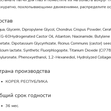
станьте патчи для глаз и поместите их на область вокруг г
куратно, похлопывающими движениями, распределите оста
остав
ua, Glycerin, Dipropylene Glycol, Chondrus Crispus Powder, Cerat
G-60Hydrogenated Castor Oil, Allantoin, Niacinamide, Butylene 
etate, Dipotassium Glycyrrhizate, Ricinus Communis (castor) seed
lcium lactate, Synthetic Fluorphlogopite, Titanium Dioxide (CI77
yluronate, Phenoxyethanol, 1,2-Hexanediol, Hydrolyzed Collagen
трана производства
КОРЕЯ, РЕСПУБЛИКА
бщий срок годности
36 мес.