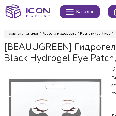
Каталог
/
/
/
/
/
Главная
Каталог
Красота и здоровье
Косметика
Лицо
[BEAUUGREEN] Гидрогеле
Black Hydrogel Eye Patch,
О
Ги
ог
мо
П