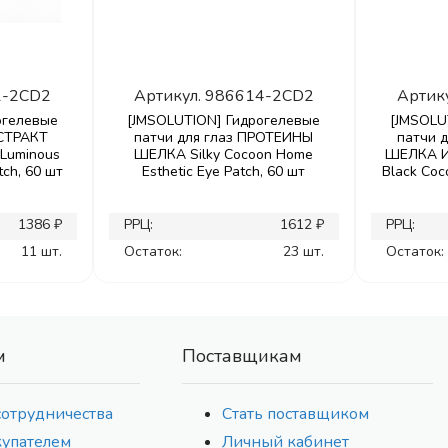
1-2CD2
Артикул.
986614-2CD2
Артик
огелевые
[JMSOLUTION] Гидрогелевые
[JMSOLU
КСТРАКТ
патчи для глаз ПРОТЕИНЫ
патчи 
Luminous
ШЕЛКА Silky Cocoon Home
ШЕЛКА И
tch, 60 шт
Esthetic Eye Patch, 60 шт
Black Coc
1386 ₽
РРЦ:
1612 ₽
РРЦ:
11 шт.
Остаток:
23 шт.
Остаток:
м
Поставщикам
сотрудничества
Стать поставщиком
купателем
Личный кабинет