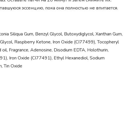
лаз. Оставьте патчи на 20 минут и затем снимите их.
вшуюся эссенцию, пока она полностью не впитается.
onia Siliqua Gum, Benzyl Glycol, Butoxydiglycol, Xanthan Gum,
Glycol, Raspberry Ketone, Iron Oxide (CI77499), Tocopheryl
 oil, Fragrance, Adenosine, Disodium EDTA, Holothurin,
891), Iron Oxide (CI77491), Ethyl Hexanediol, Sodium
, Tin Oxide