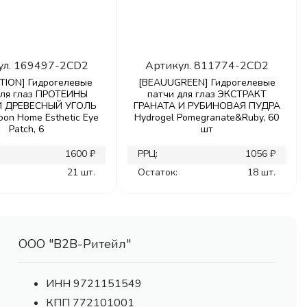
ул.
169497-2CD2
Артикул.
811774-2CD2
TION] Гидрогелевые
[BEAUUGREEN] Гидрогелевые
для глаз ПРОТЕИНЫ
патчи для глаз ЭКСТРАКТ
 ДРЕВЕСНЫЙ УГОЛЬ
ГРАНАТА И РУБИНОВАЯ ПУДРА
oon Home Esthetic Eye
Hydrogel Pomegranate&Ruby, 60
Patch, 6
шт
1600 ₽
РРЦ:
1056 ₽
21 шт.
Остаток:
18 шт.
ООО "В2В-Ритейл"
ИНН 9721151549
КПП 772101001