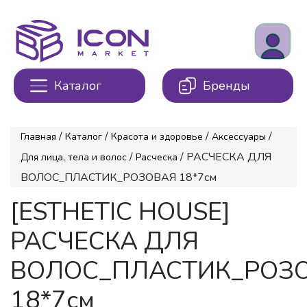
Каталог
Бренды
/
/
/
/
Главная
Каталог
Красота и здоровье
Аксессуары
/
/ РАСЧЕСКА ДЛЯ
Для лица, тела и волос
Расческа
ВОЛОС_ПЛАСТИК_РОЗОВАЯ 18*7см
[ESTHETIC HOUSE]
РАСЧЕСКА ДЛЯ
ВОЛОС_ПЛАСТИК_РОЗ
18*7см