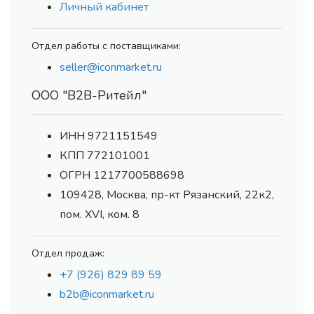
Личный кабинет
Отдел работы с поставщиками:
seller@iconmarket.ru
ООО "В2В-Ритейл"
ИНН 9721151549
КПП 772101001
ОГРН 1217700588698
109428, Москва, пр-кт Рязанский, 22к2,
пом. XVI, ком. 8
Отдел продаж:
+7 (926) 829 89 59
b2b@iconmarket.ru