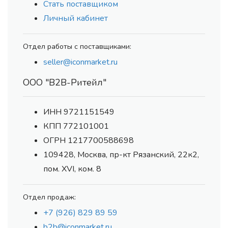
Стать поставщиком
Личный кабинет
Отдел работы с поставщиками:
seller@iconmarket.ru
ООО "В2В-Ритейл"
ИНН 9721151549
КПП 772101001
ОГРН 1217700588698
109428, Москва, пр-кт Рязанский, 22к2,
пом. XVI, ком. 8
Отдел продаж:
+7 (926) 829 89 59
b2b@iconmarket.ru