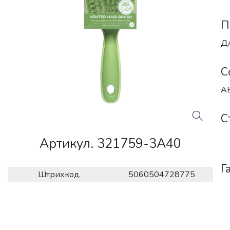
П
Дл
С
AB
С
Артикул. 321759-3A40
Г
Штрихкод.
5060504728775