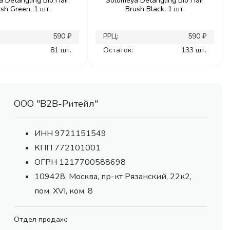
 Detangling Bio Hair
Solomeya Detangling Bio Hair
sh Green, 1 шт.
Brush Black, 1 шт.
590 ₽
РРЦ:
590 ₽
81 шт.
Остаток:
133 шт.
ООО "В2В-Ритейл"
ИНН 9721151549
КПП 772101001
ОГРН 1217700588698
109428, Москва, пр-кт Рязанский, 22к2,
пом. XVI, ком. 8
Отдел продаж: