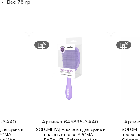
Вес: 78 гр
3-3A40
Артикул.
645895-3A40
Артик
для сухих и
[SOLOMEYA] Расческа для сухих и
[SOLOMEY
АРОМАТ
влажных волос АРОМАТ
волос 