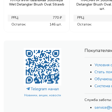
КЛУБНИКИ овальная Solomeya
ЖАСМИНА Solome
Wet Detangler Brush Oval Strawb
Detangler Brush Oval 
шт.
РРЦ:
770 ₽
РРЦ:
Остаток:
146 шт.
Остаток:
Покупателя
Условия 
Стать по
Обучающ
Система 
Telegram канал
Новинки, акции, новости
Служба заботы:
service@i