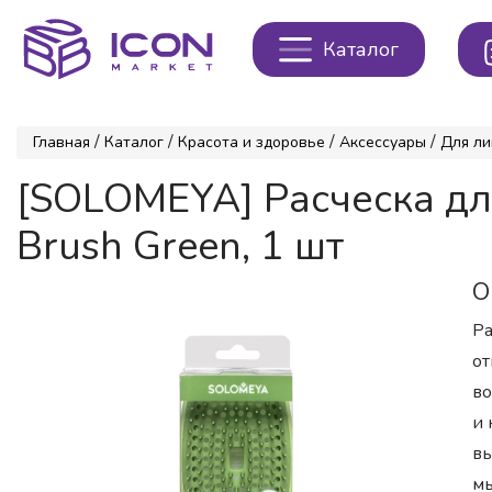
Каталог
/
/
/
/
Главная
Каталог
Красота и здоровье
Аксессуары
Для ли
[SOLOMEYA] Расческа дл
Brush Green, 1 шт
О
Ра
от
во
и 
вы
мы