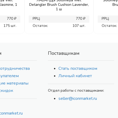
ya Wet
ЛАВАНДЫ Solomeya Wet
Solomeya
Jasmine, 1
Detangler Brush Cushion Lavender,
Bru
1 ш
770 ₽
РРЦ:
770 ₽
РРЦ:
175 шт.
Остаток:
107 шт.
Остаток:
м
Поставщикам
сотрудничества
Стать поставщиком
купателем
Личный кабинет
ие материалы
скидок
Отдел работы с поставщиками:
seller@iconmarket.ru
conmarket.ru