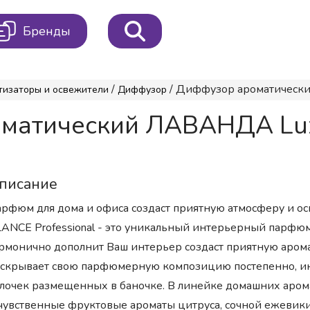
Бренды
/
/ Диффузор ароматический 
тизаторы и освежители
Диффузор
атический ЛАВАНДА Luxur
писание
рфюм для дома и офиса создаст приятную атмосферу и о
ANCE Professional - это уникальный интерьерный парфю
рмонично дополнит Ваш интерьер создаст приятную аром
скрывает свою парфюмерную композицию постепенно, ин
лочек размещенных в баночке. В линейке домашних аром
чувственные фруктовые ароматы цитруса, сочной ежевики,