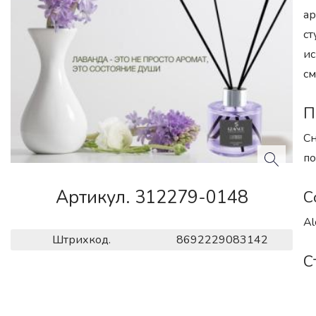
ар
ст
ис
см
П
Сн
по
Артикул. 312279-0148
С
Al
Штрихкод.
8692229083142
С