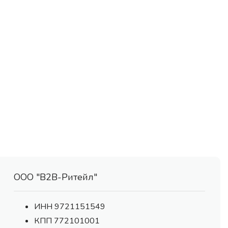
ООО "В2В-Ритейл"
ИНН 9721151549
КПП 772101001