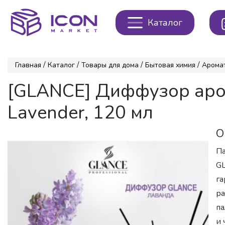
Каталог
/
/
/
/
Главная
Каталог
Товары для дома
Бытовая химия
Арома
[GLANCE] Диффузор аром
Lavender, 120 мл
О
Па
GL
га
ра
па
и 