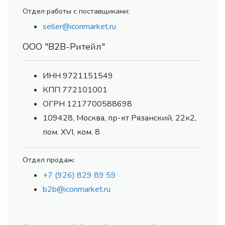
Отдел работы с поставщиками:
seller@iconmarket.ru
ООО "В2В-Ритейл"
ИНН 9721151549
КПП 772101001
ОГРН 1217700588698
109428, Москва, пр-кт Рязанский, 22к2,
пом. XVI, ком. 8
Отдел продаж:
+7 (926) 829 89 59
b2b@iconmarket.ru