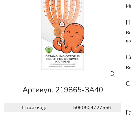
Ма
П
Во
во
С
Re
С
Артикул. 219865-3A40
Штрихкод.
5060504727556
Г