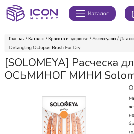
Каталог
/
/
/
/
Главная
Каталог
Красота и здоровье
Аксессуары
Для ли
Detangling Octopus Brush For Dry
[SOLOMEYA] Расческа д
ОСЬМИНОГ МИНИ Solomeya
О
Ми
ле
не
бр
го