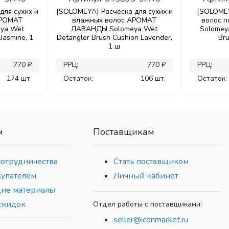
для сухих и
[SOLOMEYA] Расческа для сухих и
[SOLOMEY
АРОМАТ
влажных волос АРОМАТ
волос 
ya Wet
ЛАВАНДЫ Solomeya Wet
Solomeya
Jasmine, 1
Detangler Brush Cushion Lavender,
Bru
1 ш
770 ₽
РРЦ:
770 ₽
РРЦ:
174 шт.
Остаток:
106 шт.
Остаток:
м
Поставщикам
сотрудничества
Стать поставщиком
купателем
Личный кабинет
ие материалы
скидок
Отдел работы с поставщиками:
seller@iconmarket.ru