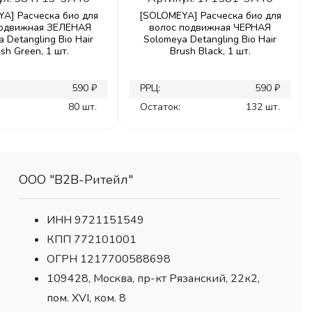
A] Расческа био для
[SOLOMEYA] Расческа био для
подвижная ЗЕЛЕНАЯ
волос подвижная ЧЕРНАЯ
 Detangling Bio Hair
Solomeya Detangling Bio Hair
sh Green, 1 шт.
Brush Black, 1 шт.
590 ₽
РРЦ:
590 ₽
80 шт.
Остаток:
132 шт.
ООО "В2В-Ритейл"
ИНН 9721151549
КПП 772101001
ОГРН 1217700588698
109428, Москва, пр-кт Рязанский, 22к2,
пом. XVI, ком. 8