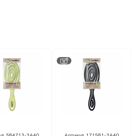
ул.
584713-3A40
Артикул.
171581-3A40