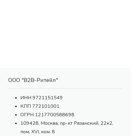
ООО "В2В-Ритейл"
ИНН 9721151549
КПП 772101001
ОГРН 1217700588698
109428, Москва, пр-кт Рязанский, 22к2,
пом. XVI, ком. 8