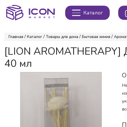
Каталог
/
/
/
/
Главная
Каталог
Товары для дома
Бытовая химия
Арома
[LION AROMATHERAPY] Д
40 мл
О
На
из
ук
вс
П