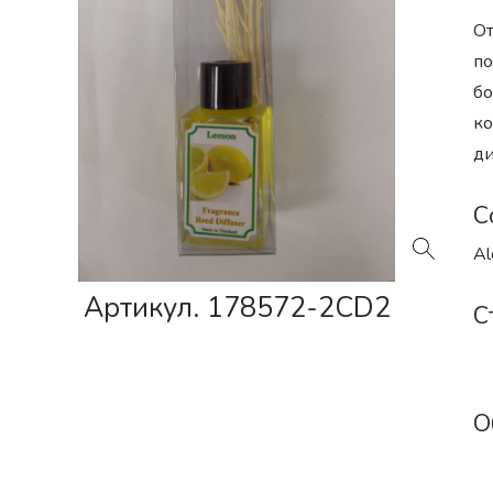
От
по
бо
ко
ди
С
Al
Артикул. 178572-2CD2
С
О