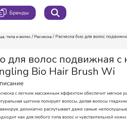
Бренды
/
/ Расческа био для волос подвиж
ца, тела и волос
Расческа
о для волос подвижная c
ling Bio Hair Brush Wi
писание
сческа с легким массажным эффектом обеспечит мягкое р
туральная щетина полирует волосы, делая волосы гладки
авмируя, деликатно распутывает даже самые непослушные
дходит как для любого типа волос и чувствительной кожи.