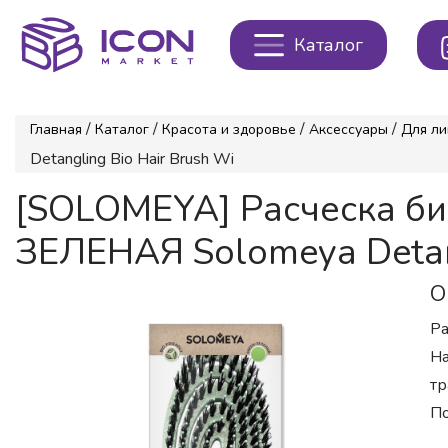
Каталог
/
/
/
/
Главная
Каталог
Красота и здоровье
Аксессуары
Для ли
Detangling Bio Hair Brush Wi
[SOLOMEYA] Расческа би
ЗЕЛЕНАЯ Solomeya Detang
О
Ра
На
тр
По