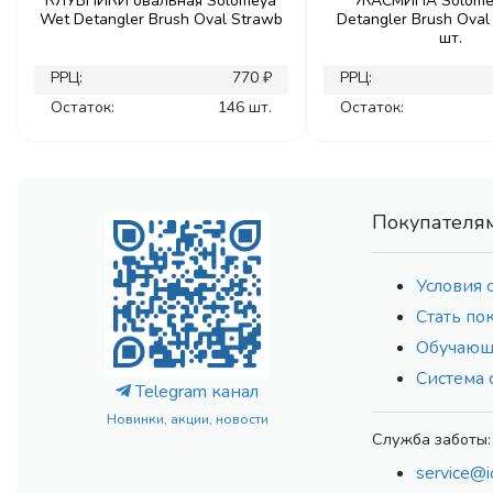
КЛУБНИКИ овальная Solomeya
ЖАСМИНА Solome
Wet Detangler Brush Oval Strawb
Detangler Brush Oval 
шт.
РРЦ:
770 ₽
РРЦ:
Остаток:
146 шт.
Остаток:
Покупателя
Условия 
Стать по
Обучающ
Система 
Telegram канал
Новинки, акции, новости
Служба заботы:
service@i