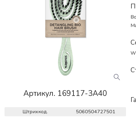
П
Во
Ма
С
Wh
С
Артикул. 169117-3A40
Г
Штрихкод.
5060504727501