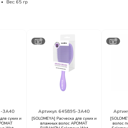
Вес: 65 гр
3-3A40
Артикул.
645895-3A40
Артик
для сухих и
[SOLOMEYA] Расческа для сухих и
[SOLOMEY
АРОМАТ
влажных волос АРОМАТ
волос 