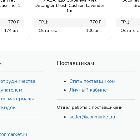
ya Wet
ЛАВАНДЫ Solomeya Wet
Solomeya
Jasmine, 1
Detangler Brush Cushion Lavender,
Bru
1 ш
770 ₽
РРЦ:
770 ₽
РРЦ:
174 шт.
Остаток:
106 шт.
Остаток:
м
Поставщикам
сотрудничества
Стать поставщиком
купателем
Личный кабинет
ие материалы
скидок
Отдел работы с поставщиками:
seller@iconmarket.ru
conmarket.ru