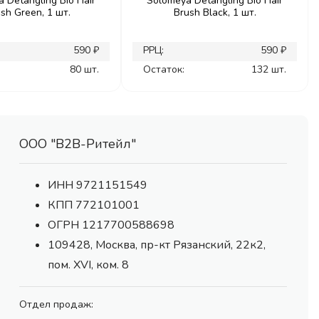
 Detangling Bio Hair
Solomeya Detangling Bio Hair
sh Green, 1 шт.
Brush Black, 1 шт.
590 ₽
РРЦ:
590 ₽
80 шт.
Остаток:
132 шт.
ООО "В2В-Ритейл"
ИНН 9721151549
КПП 772101001
ОГРН 1217700588698
109428, Москва, пр-кт Рязанский, 22к2,
пом. XVI, ком. 8
Отдел продаж: