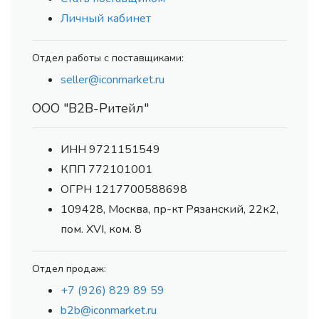
Личный кабинет
Отдел работы с поставщиками:
seller@iconmarket.ru
ООО "В2В-Ритейл"
ИНН 9721151549
КПП 772101001
ОГРН 1217700588698
109428, Москва, пр-кт Рязанский, 22к2,
пом. XVI, ком. 8
Отдел продаж:
+7 (926) 829 89 59
b2b@iconmarket.ru