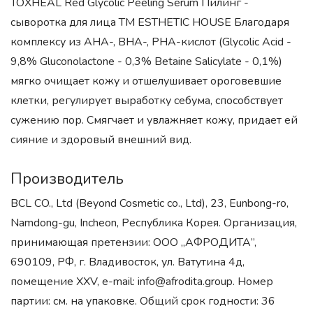
TOXHEAL Red Glycolic Peeling Serum Пилинг -
сыворотка для лица ТМ ESTHETIC HOUSE Благодаря
комплексу из AHA-, BHA-, PHA-кислот (Glycolic Acid -
9,8% Gluconolactone - 0,3% Betaine Salicylate - 0,1%)
мягко очищает кожу и отшелушивает ороговевшие
клетки, регулирует выработку себума, способствует
сужению пор. Смягчает и увлажняет кожу, придает ей
сияние и здоровый внешний вид.
Производитель
BCL CO., Ltd (Beyond Cosmetic co., Ltd), 23, Eunbong-ro,
Namdong-gu, Incheon, Республика Корея. Организация,
принимающая претензии: ООО „АФРОДИТА”,
690109, РФ, г. Владивосток, ул. Ватутина 4д,
помещение XXV, e-mail: info@afrodita.group. Номер
партии: см. на упаковке. Общий срок годности: 36