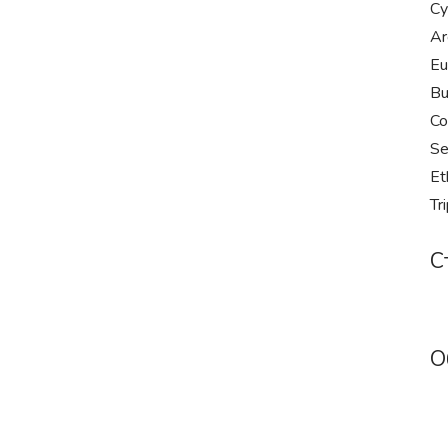
Cy
Ar
Eu
Bu
Co
Se
Et
Tr
С
О