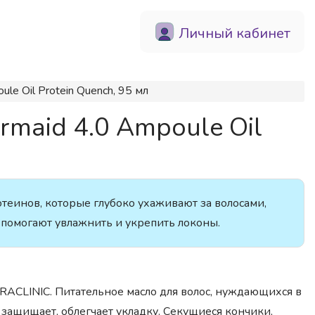
Личный кабинет
le Oil Protein Quench, 95 мл
rmaid 4.0 Ampoule Oil
теинов, которые глубоко ухаживают за волосами,
 помогают увлажнить и укрепить локоны.
CERACLINIC. Питательное масло для волос, нуждающихся в
, защищает, облегчает укладку. Секущиеся кончики,