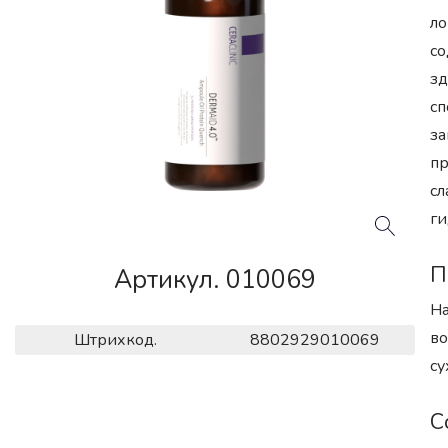
ло
со
зд
сп
за
пр
сл
ги
П
Артикул. 010069
На
во
Штрихкод.
8802929010069
су
С