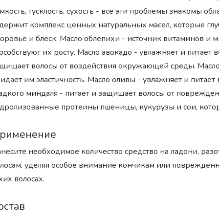
мкость, тусклость, сухость - все эти проблемы знакомы о
держит комплекс ценных натуральных масел, которые глу
оровье и блеск: Масло облепихи - источник витаминов и 
особствуют их росту. Масло авокадо - увлажняет и питает 
щищает волосы от воздействия окружающей среды. Масло 
идает им эластичность. Масло оливы - увлажняет и питает
адкого миндаля - питает и защищает волосы от повреждени
дролизованные протеины пшеницы, кукурузы и сои, кото
рименение
несите необходимое количество средство на ладони, раз
лосам, уделяя особое внимание кончикам или поврежден
хих волосах.
остав