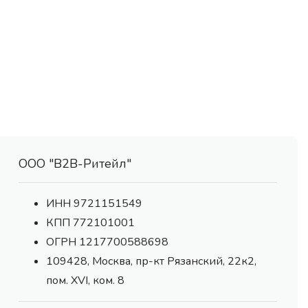
ООО "В2В-Ритейл"
ИНН 9721151549
КПП 772101001
ОГРН 1217700588698
109428, Москва, пр-кт Рязанский, 22к2,
пом. XVI, ком. 8