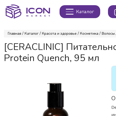
Каталог
/
/
/
/
Главная
Каталог
Красота и здоровье
Косметика
Волосы
[CERACLINIC] Питательно
Protein Quench, 95 мл
О
De
ин