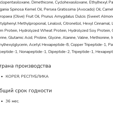
clopentasiloxane, Dimethicone, Cyclohexasiloxane, Ethylhexyl Pa
gania Spinosa Kernel Oil, Persea Gratissima (Avocado) Oil, Camel
ropaea (Olive) Fruit Oil, Prunus Amygdalus Dulcis (Sweet Almond) 
tylphenyl Methylpropional, Linalool, Citronellol, Hexyl Cinnamal
rn Protein, Hydrolyzed Wheat Protein, Hydrolyzed Soy Protein, Glyc
rine, Glutamic Acid, Proline, Glycine, Alanine, Valine, Methionine, 
hylhexylglycerin, Acetyl Hexapeptide-8, Copper Tripeptide-1, Pa
ipeptide-1, Nonapeptide-1, Dipeptide-2, Tripeptide-1, Hexapept
трана производства
КОРЕЯ, РЕСПУБЛИКА
бщий срок годности
36 мес.