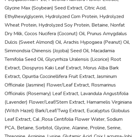
Glycine Max (Soybean) Seed Extract, Citric Acid,
Ethylhexylglycerin, Hydrolyzed Corn Protein, Hydrolyzed
Wheat Protein, Hydrolyzed Soy Protein, Betaine, Nonfat
Dry Milk, Cocos Nucifera (Coconut) Oil, Prunus Amygdalus
Dulcis (Sweet Almond) Oil, Arachis Hypogaea (Peanut) Oil,
Simmondsia Chinensis (Jojoba) Seed Oil, Macadamia
Ternifolia Seed Oil, Glycyrrhiza Uralensis (Licorice) Root
Extract, Diospyros Kaki Leaf Extract, Morus Alba Bark
Extract, Opuntia Coccinellifera Fruit Extract, Jasminum
Officinale (Jasmine) Flower/Leaf Extract, Rosmarinus
Officinalis (Rosemary) Leaf Extract, Lavandula Angustifolia
(Lavender) Flower/Leaf/Stem Extract, Hamamelis Virginiana
(Witch Hazel) Bark/Leaf/Twig Extract, Eucalyptus Globulus
Leaf Extract, Cal ,Rosa Centifolia Flower Water, Sodium
PCA, Betaine, Sorbitol, Glycine, Alanine, Proline, Serine,
Threonine, Arginine, Lysine, Glutamic Acid, Coix Lacryma-Jobi