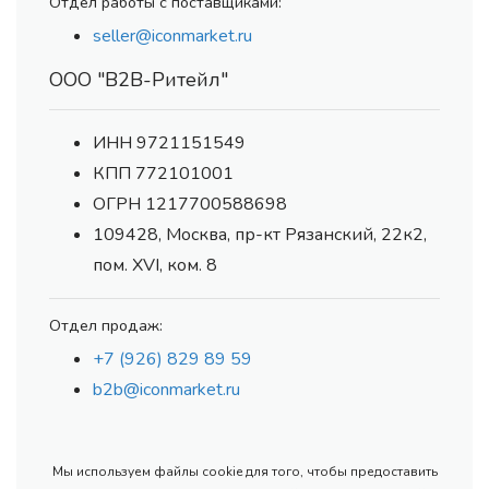
Отдел работы с поставщиками:
seller@iconmarket.ru
ООО "В2В-Ритейл"
ИНН 9721151549
КПП 772101001
ОГРН 1217700588698
109428, Москва, пр-кт Рязанский, 22к2,
пом. XVI, ком. 8
Отдел продаж:
+7 (926) 829 89 59
b2b@iconmarket.ru
Мы используем файлы cookie для того, чтобы предоставить