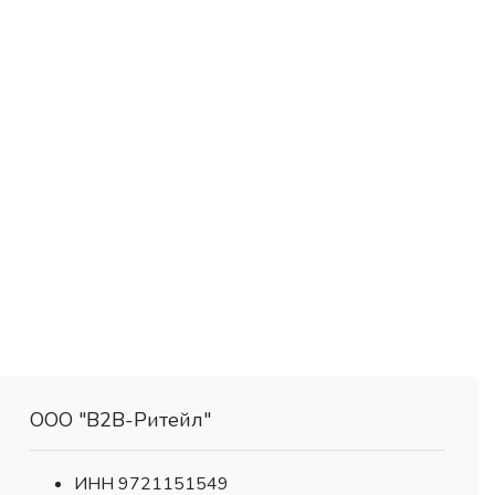
ООО "В2В-Ритейл"
ИНН 9721151549