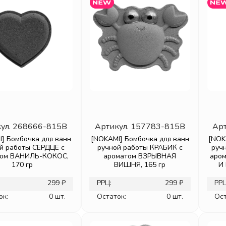
ул.
268666-815B
Артикул.
157783-815B
Арт
] Бомбочка для ванн
[NOKAMI] Бомбочка для ванн
[NOK
й работы СЕРДЦЕ с
ручной работы КРАБИК с
руч
том ВАНИЛЬ-КОКОС,
ароматом ВЗРЫВНАЯ
аро
170 гр
ВИШНЯ, 165 гр
И
299 ₽
РРЦ:
299 ₽
РРЦ
ок:
0 шт.
Остаток:
0 шт.
Ост