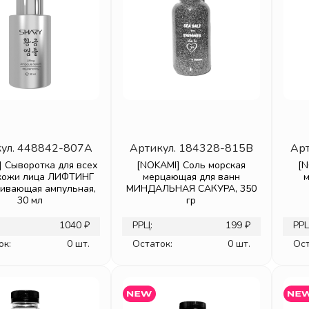
ул.
448842-807A
Артикул.
184328-815B
Арт
 Сыворотка для всех
[NOKAMI] Соль морская
[N
кожи лица ЛИФТИНГ
мерцающая для ванн
ивающая ампульная,
МИНДАЛЬНАЯ САКУРА, 350
30 мл
гр
1040 ₽
РРЦ:
199 ₽
РРЦ
ок:
0 шт.
Остаток:
0 шт.
Ост