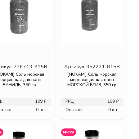
икул.
736743-815B
Артикул.
352221-815B
OKAMI] Соль морская
[NOKAMI] Соль морская
мерцающая для ванн
мерцающая для ванн
ВАНИЛЬ, 350 гр
МОРСКОЙ БРИЗ, 350 гр
:
199 ₽
РРЦ:
199 ₽
аток:
0 шт.
Остаток:
0 шт.