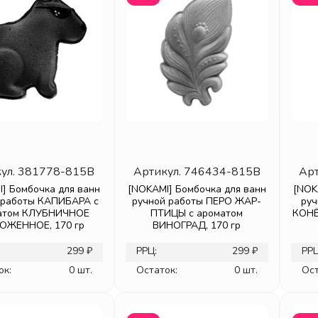
ул.
381778-815B
Артикул.
746434-815B
Арт
] Бомбочка для ванн
[NOKAMI] Бомбочка для ванн
[NOK
 работы КАПИБАРА с
ручной работы ПЕРО ЖАР-
ру
атом КЛУБНИЧНОЕ
ПТИЦЫ с ароматом
КОНЁ
ОЖЕННОЕ, 170 гр
ВИНОГРАД, 170 гр
299 ₽
РРЦ:
299 ₽
РРЦ
ок:
0 шт.
Остаток:
0 шт.
Ост