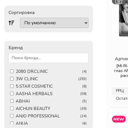
Сортировка
Бренд
Артик
[MI-R
глаз А
2080 DR.CLINIC
(4)
рас
3W CLINIC
(293)
5 STAR COSMETIC
(8)
РРЦ:
AASHA HERBALS
(58)
Остат
ABHAI
(5)
AICHUN BEAUTY
(39)
ANJO PROFESSIONAL
(24)
ANUA
(6)