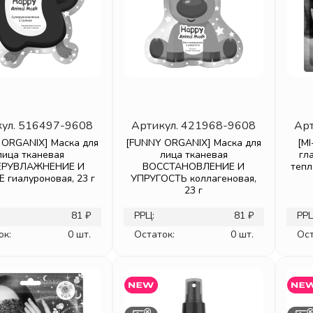
ул.
516497-9608
Артикул.
421968-9608
Арт
 ORGANIX] Маска для
[FUNNY ORGANIX] Маска для
[MI
лица тканевая
лица тканевая
гл
ЕРУВЛАЖНЕНИЕ И
ВОССТАНОВЛЕНИЕ И
тепл
 гиалуроновая, 23 г
УПРУГОСТЬ коллагеновая,
23 г
81 ₽
РРЦ:
81 ₽
РРЦ
ок:
0 шт.
Остаток:
0 шт.
Ост