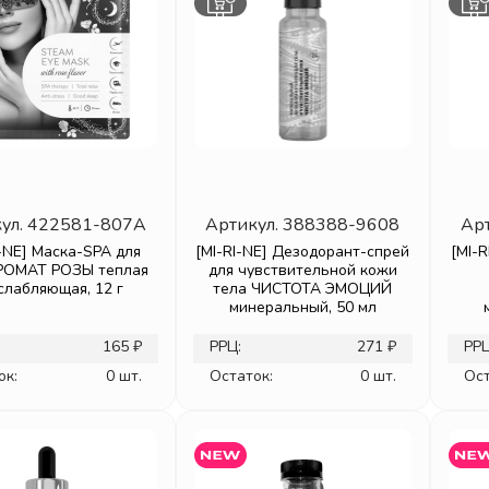
ул.
422581-807A
Артикул.
388388-9608
Ар
I-NE] Маска-SPA для
[MI-RI-NE] Дезодорант-спрей
[MI-
РОМАТ РОЗЫ теплая
для чувствительной кожи
слабляющая, 12 г
тела ЧИСТОТА ЭМОЦИЙ
минеральный, 50 мл
165 ₽
РРЦ:
271 ₽
РРЦ
ок:
0 шт.
Остаток:
0 шт.
Ост