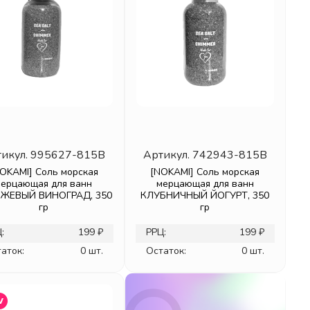
икул.
995627-815B
Артикул.
742943-815B
OKAMI] Соль морская
[NOKAMI] Соль морская
мерцающая для ванн
мерцающая для ванн
ЖЕВЫЙ ВИНОГРАД, 350
КЛУБНИЧНЫЙ ЙОГУРТ, 350
гр
гр
:
199 ₽
РРЦ:
199 ₽
аток:
0 шт.
Остаток:
0 шт.