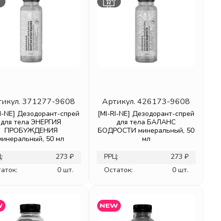
тикул.
371277-9608
Артикул.
426173-9608
RI-NE] Дезодорант-спрей
[MI-RI-NE] Дезодорант-спрей
для тела ЭНЕРГИЯ
для тела БАЛАНС
ПРОБУЖДЕНИЯ
БОДРОСТИ минеральный, 50
минеральный, 50 мл
мл
:
273 ₽
РРЦ:
273 ₽
аток:
0 шт.
Остаток:
0 шт.