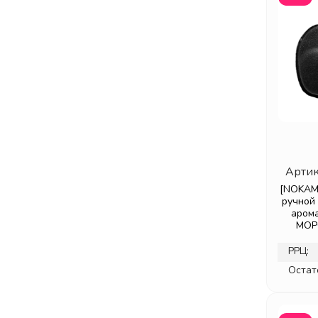
FINELINE
(12)
FOREST STORY
(12)
FORGARDEN
(4)
FRAIJOUR
(74)
FUNNY ORGANIX
(30)
GARAK
(2)
GENIVE
(5)
GLAMFOX
(83)
GLANCE
(54)
Артик
GRACE
(11)
[NOKAMI
GREEN HERB
(1)
ручной
аром
GUANJING
(20)
МОР
HAAN
(20)
РРЦ:
HANARO+
(1)
Остат
HASK
(14)
HEIMISH
(3)
HERBCARE
(26)