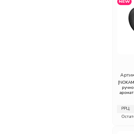
HYGIENE
(51)
ICONCLEAN
(15)
INSTITUTE ESTELARE
(35)
ISME
(5)
ISNTREE
(4)
IUNIK
(34)
J:ON
(86)
JAY-JAY
(10)
JIGOTT
(172)
JIJIAN
(10)
Артик
JINDA HERBAL
(6)
[NOKAMI
ручно
JMSOLUTION
(102)
арома
K. BROTHERS
(3)
KAINE
(13)
РРЦ:
KANEYO
(18)
Остат
KERASYS
(64)
KISS BY ROSEMINE
(37)