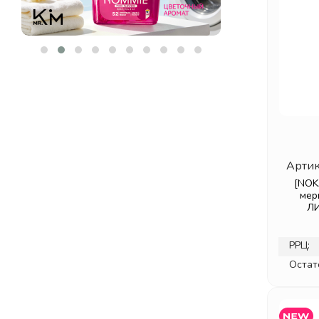
DISUNIE
(5)
DR. ALTHEA
(104)
DR. CEURACLE
(78)
DR. HEALUX
(13)
ECO BRANCH
(177)
EIR
(10)
EKEL
(91)
ELEMENT
(83)
ELSIEL
Артик
(2)
ENZIM
[NOK
(17)
мер
EPUNOL
(7)
ЛИ
ESTHETIC HOUSE
(231)
ETUDE HOUSE
(5)
РРЦ:
ETUDE ORGANIX
(4)
Остат
EVAS
(5)
EVEEPACK
(16)
FARMSTAY
(61)