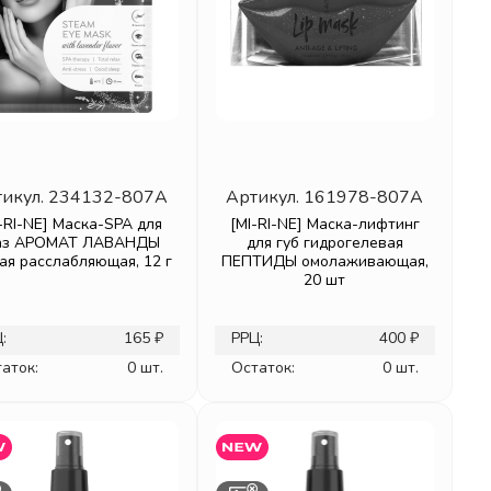
икул.
234132-807A
Артикул.
161978-807A
-RI-NE] Маска-SPA для
[MI-RI-NE] Маска-лифтинг
аз АРОМАТ ЛАВАНДЫ
для губ гидрогелевая
ая расслабляющая, 12 г
ПЕПТИДЫ омолаживающая,
20 шт
:
165 ₽
РРЦ:
400 ₽
аток:
0 шт.
Остаток:
0 шт.