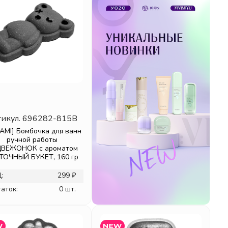
икул.
696282-815B
AMI] Бомбочка для ванн
ручной работы
ВЕЖОНОК с ароматом
ТОЧНЫЙ БУКЕТ, 160 гр
:
299 ₽
аток:
0 шт.