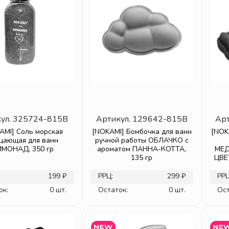
ул.
325724-815B
Артикул.
129642-815B
Арт
AMI] Соль морская
[NOKAMI] Бомбочка для ванн
[NOK
цающая для ванн
ручной работы ОБЛАЧКО с
МОНАД, 350 гр
ароматом ПАННА-КОТТА,
МЕД
135 гр
ЦВЕ
199 ₽
РРЦ:
299 ₽
РРЦ
ок:
0 шт.
Остаток:
0 шт.
Ост