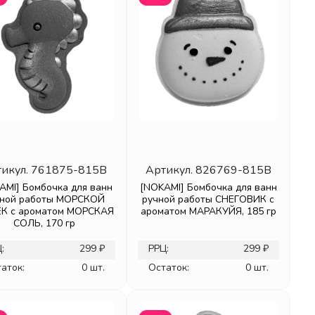
икул.
761875-815B
Артикул.
826769-815B
AMI] Бомбочка для ванн
[NOKAMI] Бомбочка для ванн
чной работы МОРСКОЙ
ручной работы СНЕГОВИК с
К с ароматом МОРСКАЯ
ароматом МАРАКУЙЯ, 185 гр
СОЛЬ, 170 гр
:
299 ₽
РРЦ:
299 ₽
аток:
0 шт.
Остаток:
0 шт.