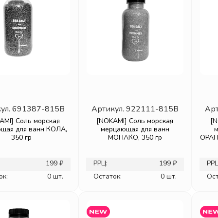
ул.
691387-815B
Артикул.
922111-815B
Арт
AMI] Соль морская
[NOKAMI] Соль морская
[N
щая для ванн КОЛА,
мерцающая для ванн
350 гр
МОНАКО, 350 гр
ОРАН
199 ₽
РРЦ:
199 ₽
РРЦ
ок:
0 шт.
Остаток:
0 шт.
Ост