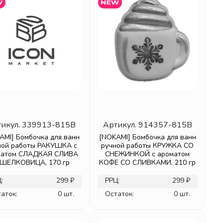
икул.
339913-815B
Артикул.
914357-815B
AMI] Бомбочка для ванн
[NOKAMI] Бомбочка для ванн
ной работы РАКУШКА с
ручной работы КРУЖКА СО
матом СЛАДКАЯ СЛИВА
СНЕЖИНКОЙ с ароматом
 ШЕЛКОВИЦА, 170 гр
КОФЕ СО СЛИВКАМИ, 210 гр
:
299 ₽
РРЦ:
299 ₽
аток:
0 шт.
Остаток:
0 шт.