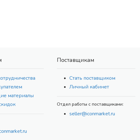
м
Поставщикам
сотрудничества
Стать поставщиком
купателем
Личный кабинет
ие материалы
скидок
Отдел работы с поставщиками:
seller@iconmarket.ru
conmarket.ru