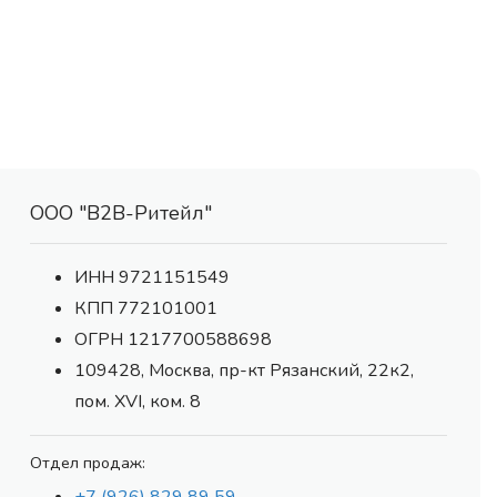
ООО "В2В-Ритейл"
ИНН 9721151549
КПП 772101001
ОГРН 1217700588698
109428, Москва, пр-кт Рязанский, 22к2,
пом. XVI, ком. 8
Отдел продаж: