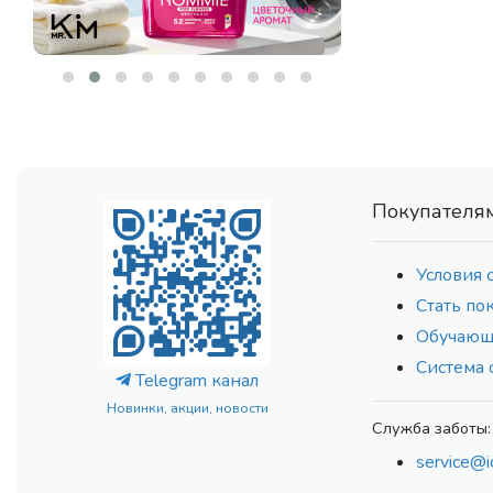
DISUNIE
(5)
DR. ALTHEA
(104)
DR. CEURACLE
(78)
DR. HEALUX
(13)
ECO BRANCH
(177)
EIR
(10)
EKEL
(91)
Покупателя
ELEMENT
(83)
ELSIEL
(2)
Условия 
ENZIM
(17)
Стать по
EPUNOL
(7)
Обучающ
ESTHETIC HOUSE
(231)
Система 
ETUDE HOUSE
(5)
Telegram канал
ETUDE ORGANIX
(4)
Новинки, акции, новости
EVAS
Служба заботы:
(5)
EVEEPACK
(16)
service@i
FARMSTAY
(61)