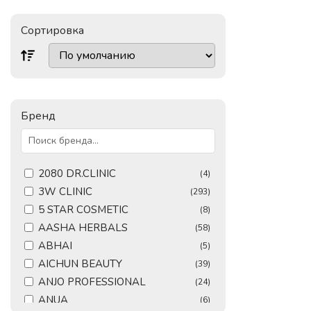
Сортировка
Бренд
2080 DR.CLINIC
(4)
3W CLINIC
(293)
5 STAR COSMETIC
(8)
AASHA HERBALS
(58)
ABHAI
(5)
AICHUN BEAUTY
(39)
ANJO PROFESSIONAL
(24)
ANUA
(6)