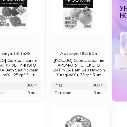
тикул.
083599
Артикул.
083605
BO] Соль для ванны
[KOKUBO] Соль для ванны
АТ КЛУБНИЧНОГО
АРОМАТ ЯПОНСКОГО
 Bath Salt Novopin
ЦИТРУСА Bath Salt Novopin
i noYu, 25 гр* 5 шт
Yuragi noYu, 25 гр* 5 шт
360 ₽
РРЦ:
360 ₽
ок:
0 шт.
Остаток:
0 шт.