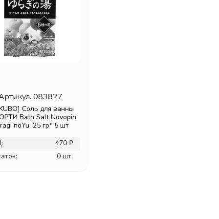
Артикул.
083827
KUBO] Соль для ванны
РТИ Bath Salt Novopin
ragi noYu, 25 гр* 5 шт
:
470 ₽
аток:
0 шт.