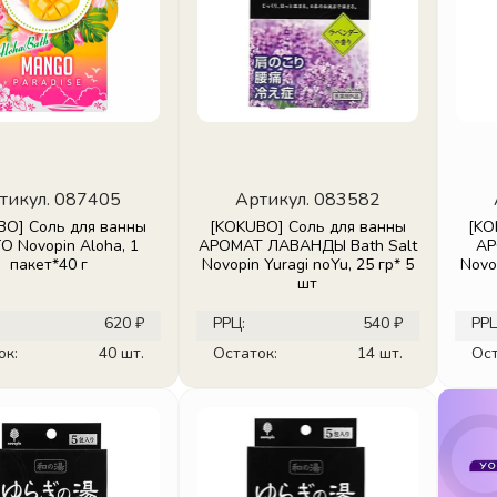
тикул.
087405
Артикул.
083582
BO] Соль для ванны
[KOKUBO] Соль для ванны
[KO
 Novopin Aloha, 1
АРОМАТ ЛАВАНДЫ Bath Salt
АР
пакет*40 г
Novopin Yuragi noYu, 25 гр* 5
Novo
шт
620 ₽
РРЦ:
540 ₽
РРЦ
ок:
40 шт.
Остаток:
14 шт.
Ост