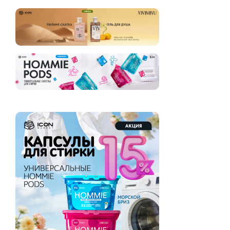
CATHY DOLL
ТУРЦИЯ
(10)
CELIMAX
ФИЛИППИНЫ
(19)
CERACLINIC
ШВЕЙЦАРИЯ
(15)
CHA TRA MUE
ЯПОНИЯ
(2)
CHAR CHAR
(16)
CHARM CLEO COSMETIC
(39)
CIVIC
(2)
COCO BLUES
(49)
CORIMO
(116)
COUNTERPAIN
(3)
CUTE PRESS
(3)
DARLIE
(3)
DEAR. KLAIRS
(20)
DENTAL CLINIC 2080
(26)
DENTALSYS
(5)
DERMA & MORE
(5)
DERMA FACTORY
(79)
DEYA
(6)