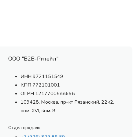
ООО "В2В-Ритейл"
ИНН 9721151549
КПП 772101001
ОГРН 1217700588698
109428, Москва, пр-кт Рязанский, 22к2,
пом. XVI, ком. 8
Отдел продаж: