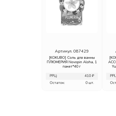
Артикул.
087429
[KOKUBO] Соль для ванны
[KO
ПЛЮМЕРИЯ Novopin Aloha, 1
АССО
пакет*40 г
Yu
РРЦ:
410 ₽
РРЦ
Остаток:
0 шт.
Ост