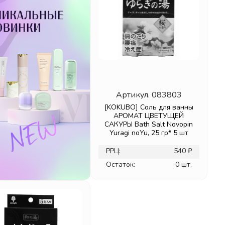
Артикул.
083803
[KOKUBO] Соль для ванны
АРОМАТ ЦВЕТУЩЕЙ
САКУРЫ Bath Salt Novopin
Yuragi noYu, 25 гр* 5 шт
РРЦ:
540 ₽
Остаток:
0 шт.