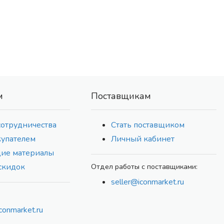
м
Поставщикам
сотрудничества
Стать поставщиком
купателем
Личный кабинет
ие материалы
скидок
Отдел работы с поставщиками:
seller@iconmarket.ru
conmarket.ru