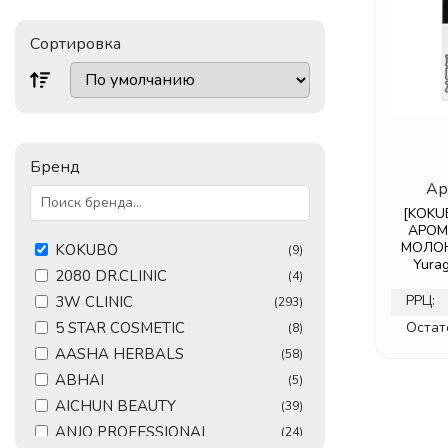
Сортировка
Бренд
Ар
[KOKU
АРОМ
МОЛОКА
KOKUBO
(9)
Yurag
2080 DR.CLINIC
(4)
РРЦ:
3W CLINIC
(293)
5 STAR COSMETIC
Остат
(8)
AASHA HERBALS
(58)
ABHAI
(5)
AICHUN BEAUTY
(39)
ANJO PROFESSIONAL
(24)