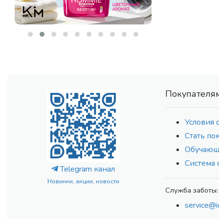
DISAAR
(77)
DISUNIE
(5)
DR. ALTHEA
(104)
DR. CEURACLE
(78)
DR. HEALUX
(13)
ECO BRANCH
(177)
EIR
(10)
Покупателя
EKEL
(91)
ELEMENT
(83)
Условия 
ELSIEL
(2)
Стать по
ENZIM
(17)
Обучающ
EPUNOL
(7)
Система 
ESTHETIC HOUSE
(231)
Telegram канал
ETUDE HOUSE
(5)
Новинки, акции, новости
ETUDE ORGANIX
Служба заботы:
(4)
EVAS
(5)
service@i
EVEEPACK
(16)