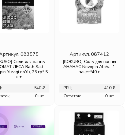
Артикул.
083575
Артикул.
087412
KUBO] Соль для ванны
[KOKUBO] Соль для ванны
ОМАТ ЛЕСА Bath Salt
АНАНАС Novopin Aloha, 1
pin Yuragi noYu, 25 гр* 5
пакет*40 г
шт
:
540 ₽
РРЦ:
410 ₽
аток:
0 шт.
Остаток:
0 шт.