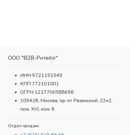
ООО "В2В-Ритейл"
ИНН 9721151549
КПП 772101001
ОГРН 1217700588698
109428, Москва, пр-кт Рязанский, 22к2,
пом. XVI, ком. 8
Отдел продаж: