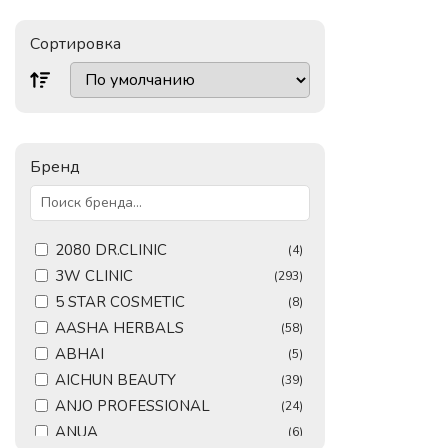
Сортировка
Бренд
2080 DR.CLINIC
(4)
3W CLINIC
(293)
5 STAR COSMETIC
(8)
AASHA HERBALS
(58)
ABHAI
(5)
AICHUN BEAUTY
(39)
ANJO PROFESSIONAL
(24)
ANUA
(6)