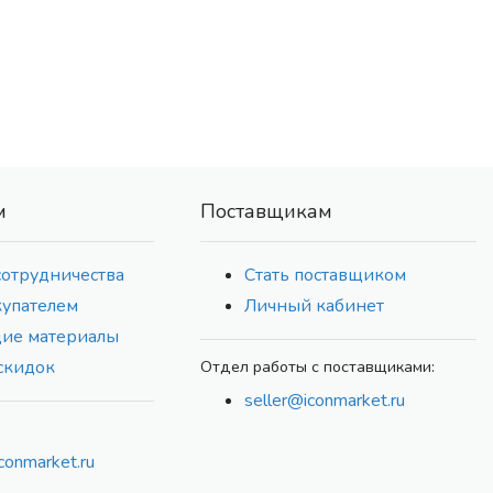
м
Поставщикам
сотрудничества
Стать поставщиком
купателем
Личный кабинет
ие материалы
скидок
Отдел работы с поставщиками:
seller@iconmarket.ru
conmarket.ru