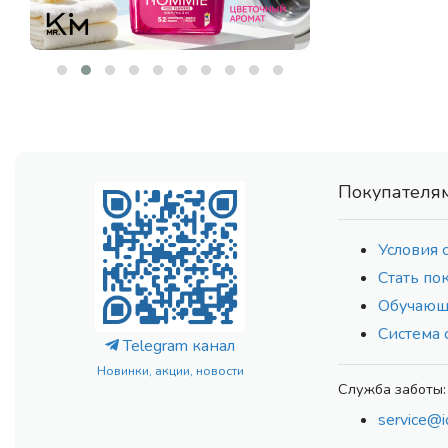
DISUNIE
(5)
DR. ALTHEA
(104)
DR. CEURACLE
(78)
DR. HEALUX
(13)
ECO BRANCH
(177)
EIR
(10)
EKEL
(91)
Покупателя
ELEMENT
(83)
ELSIEL
(2)
Условия 
ENZIM
(17)
Стать по
EPUNOL
(7)
Обучающ
ESTHETIC HOUSE
(231)
Система 
ETUDE HOUSE
(5)
Telegram канал
ETUDE ORGANIX
(4)
Новинки, акции, новости
EVAS
Служба заботы:
(5)
EVEEPACK
(16)
service@i
FARMSTAY
(61)