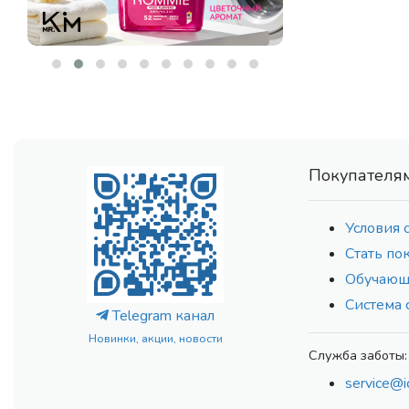
DISUNIE
(5)
DR. ALTHEA
(104)
DR. CEURACLE
(78)
DR. HEALUX
(13)
ECO BRANCH
(177)
EIR
(10)
EKEL
(91)
Покупателя
ELEMENT
(83)
ELSIEL
(2)
Условия 
ENZIM
(17)
Стать по
EPUNOL
(7)
Обучающ
ESTHETIC HOUSE
(231)
Система 
ETUDE HOUSE
(5)
Telegram канал
ETUDE ORGANIX
(4)
Новинки, акции, новости
EVAS
Служба заботы:
(5)
EVEEPACK
(16)
service@i
FARMSTAY
(61)