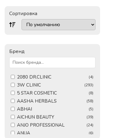
Сортировка
Бренд
2080 DR.CLINIC
(4)
3W CLINIC
(293)
5 STAR COSMETIC
(8)
AASHA HERBALS
(58)
ABHAI
(5)
AICHUN BEAUTY
(39)
ANJO PROFESSIONAL
(24)
ANUA
(6)