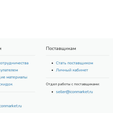
м
Поставщикам
сотрудничества
Стать поставщиком
купателем
Личный кабинет
ие материалы
скидок
Отдел работы с поставщиками:
seller@iconmarket.ru
conmarket.ru