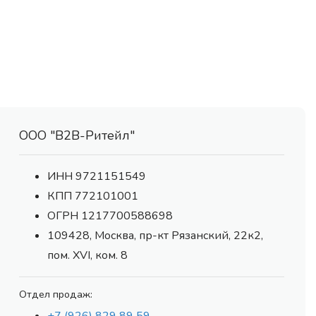
ООО "В2В-Ритейл"
ИНН 9721151549
КПП 772101001
ОГРН 1217700588698
109428, Москва, пр-кт Рязанский, 22к2,
пом. XVI, ком. 8
Отдел продаж: