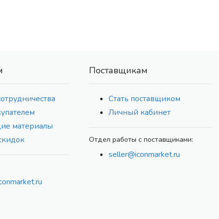
м
Поставщикам
сотрудничества
Стать поставщиком
купателем
Личный кабинет
ие материалы
скидок
Отдел работы с поставщиками:
seller@iconmarket.ru
conmarket.ru