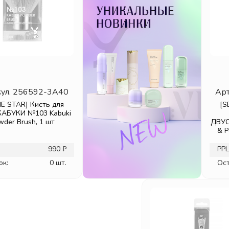
ул.
256592-3A40
Арт
IE STAR] Кисть для
[S
КАБУКИ №103 Kabuki
wder Brush, 1 шт
ДВУС
& P
990 ₽
РРЦ
ок:
0 шт.
Ост