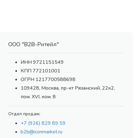
ООО "В2В-Ритейл"
ИНН 9721151549
КПП 772101001
ОГРН 1217700588698
109428, Москва, пр-кт Рязанский, 22к2,
пом. XVI, ком. 8
Отдел продаж:
+7 (926) 829 89 59
b2b@iconmarket.ru