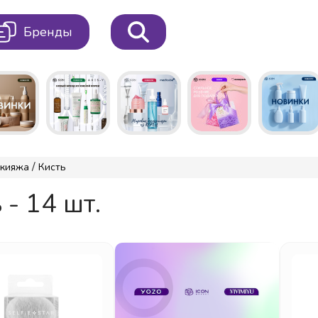
Бренды
/
акияжа
Кисть
 - 14 шт.