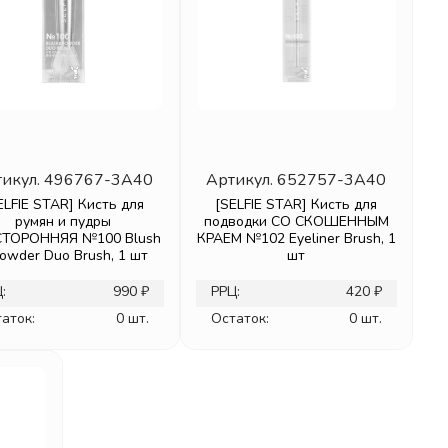
икул.
496767-3A40
Артикул.
652757-3A40
ELFIE STAR] Кисть для
[SELFIE STAR] Кисть для
румян и пудры
подводки СО СКОШЕННЫМ
ТОРОННЯЯ №100 Blush
КРАЕМ №102 Eyeliner Brush, 1
owder Duo Brush, 1 шт
шт
:
990 ₽
РРЦ:
420 ₽
аток:
0 шт.
Остаток:
0 шт.