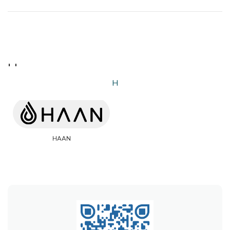
H
H
HAAN