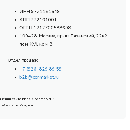
ИНН 9721151549
КПП 772101001
ОГРН 1217700588698
109428, Москва, пр-кт Рязанский, 22к2,
пом. XVI, ком. 8
Отдел продаж:
+7 (926) 829 89 59
b2b@iconmarket.ru
нии сайта https://iconmarket.ru
тройках Вашего браузера.